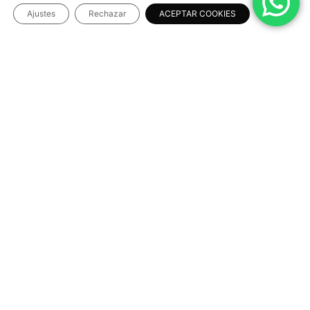
Ajustes
Rechazar
ACEPTAR COOKIES
Descripción
Envíos y Recogidas
El
paraguas rojo Vistahermosa CF
es el complemento
ideal para los aficionados que quieren destacar su
pasión por el club haga el clima que haga. Fabricado