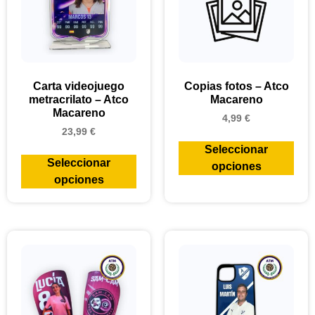
Carta videojuego
Copias fotos – Atco
metracrilato – Atco
Macareno
Macareno
4,99
€
23,99
€
Seleccionar
Seleccionar
opciones
opciones