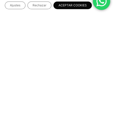
Ajustes
Rechazar
ACEPTAR COOKIES
INFORMACIÓN LEGAL
Aviso Legal
Política de Privacidad
Política de Cookies
Términos y condiciones
NUESTRAS REDES SOCIALES