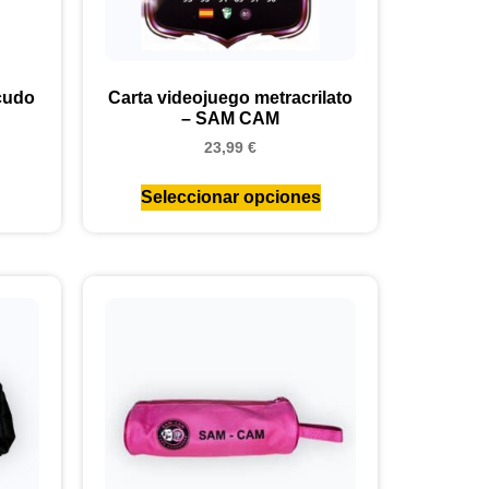
cudo
Carta videojuego metracrilato
– SAM CAM
23,99
€
Seleccionar opciones