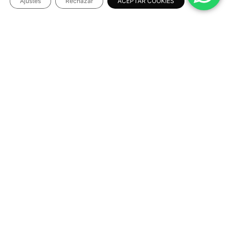
Ajustes
Rechazar
ACEPTAR COOKIES
INFORMACIÓN LEGAL
Aviso Legal
Política de Privacidad
Política de Cookies
Términos y condiciones
NUESTRAS REDES SOCIALES