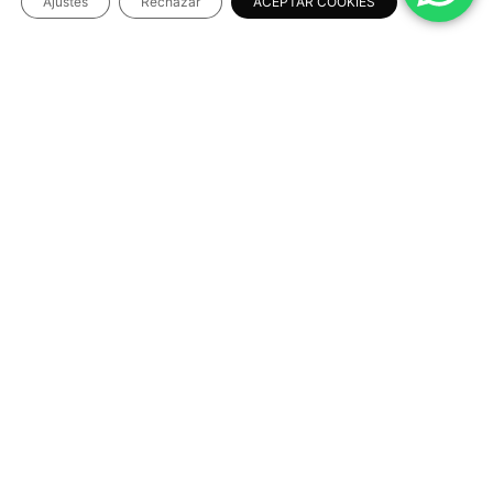
Ajustes
Rechazar
ACEPTAR COOKIES
INFORMACIÓN LEGAL
Aviso Legal
Política de Privacidad
Política de Cookies
Términos y condiciones
NUESTRAS REDES SOCIALES